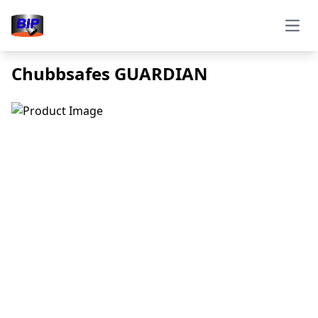
Open
Chubbsafes GUARDIAN